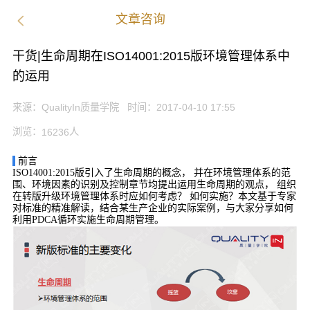
文章咨询
干货|生命周期在ISO14001:2015版环境管理体系中
的运用
来源：
QualityIn质量学院
时间：
2017-04-10 17:55
浏览：
人
16236
前言
ISO14001:2015
版引入了生命周期的概念，
并在环境管理体系的范
围、环境因素的识别及控制章节均提出运用生命周期的观点，
组织
在转版升级环境管理体系时应如何考虑？
如何实施？本文基于专家
对标准的精准解读，结合某生产企业的实际案例，与大家分享如何
利用
PDCA
循环实施生命周期管理。