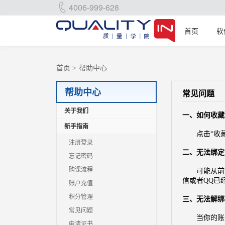
4006-999-628
首页
软
首页
>
帮助中心
帮助中心
常见问题
关于我们
一、如何收藏
新手指南
点击“收藏
注册登录
二、
无法绑定
忘记密码
购课流程
可能从前
信或者QQ已
账户充值
积分管理
三、无法解绑
常见问题
当你的账号绑
申请证书